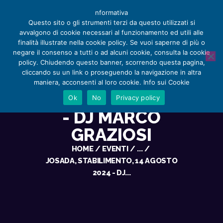
nformativa
Questo sito o gli strumenti terzi da questo utilizzati si
avvalgono di cookie necessari al funzionamento ed utili alle
finalità illustrate nella cookie policy. Se vuoi saperne di più o
negare il consenso a tutti o ad alcuni cookie, consulta la cookie
JOSADA,
policy. Chiudendo questo banner, scorrendo questa pagina,
HOME
cliccando su un link o proseguendo la navigazione in altra
STABILIMENTO,
CHI SIAMO
maniera, acconsenti al loro cookie. Info sui Cookie
14 AGOSTO 2024
APPUNTAMENTI
Ok
No
Privacy policy
SERVIZI
- DJ MARCO
RECENSIONI E NOTIZIE
GRAZIOSI
STORE
HOME
EVENTI
...
CONTACT
JOSADA, STABILIMENTO, 14 AGOSTO
2024 - DJ...