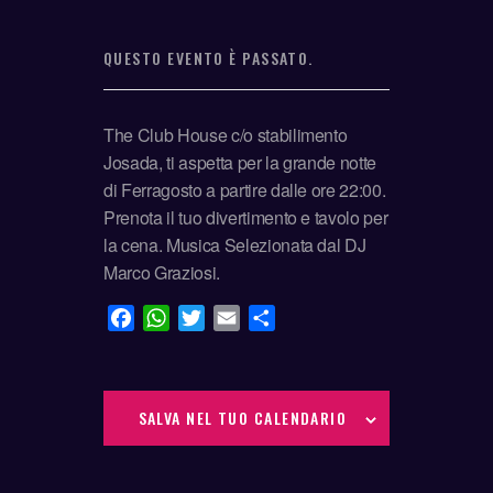
QUESTO EVENTO È PASSATO.
The Club House c/o stabilimento
Josada, ti aspetta per la grande notte
di Ferragosto a partire dalle ore 22:00.
Prenota il tuo divertimento e tavolo per
la cena. Musica Selezionata dal DJ
Marco Graziosi.
F
W
T
E
C
a
h
w
m
o
c
a
i
a
n
e
t
t
i
d
SALVA NEL TUO CALENDARIO
b
s
t
l
i
o
A
e
v
o
p
r
i