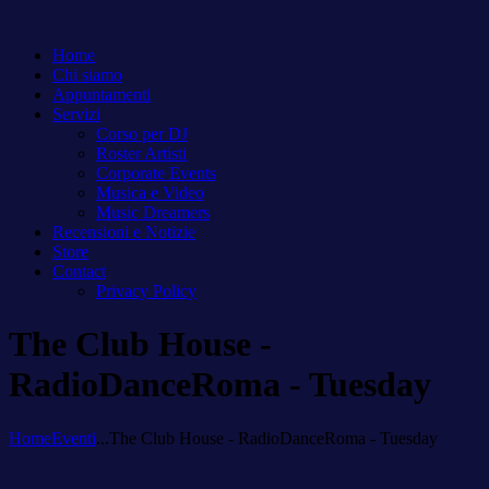
Home
Chi siamo
Appuntamenti
Servizi
Corso per DJ
Roster Artisti
Corporate Events
Musica e Video
Music Dreamers
Recensioni e Notizie
Store
Contact
Privacy Policy
The Club House -
RadioDanceRoma - Tuesday
Home
Eventi
...
The Club House - RadioDanceRoma - Tuesday