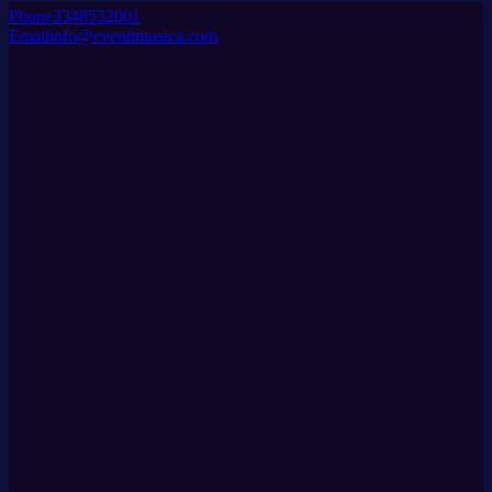
Phone
3348532001
Email
info@eventimusica.com