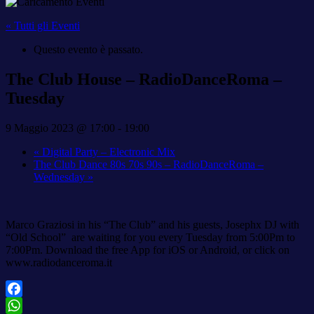
« Tutti gli Eventi
Questo evento è passato.
The Club House – RadioDanceRoma –
Tuesday
9 Maggio 2023 @ 17:00
-
19:00
«
Digital Party – Electronic Mix
The Club Dance 80s 70s 90s – RadioDanceRoma –
Wednesday
»
Marco Graziosi in his “The Club” and his guests, Josephx DJ with
“Old School” are waiting for you every Tuesday from 5:00Pm to
7:00Pm. Download the free App for iOS or Android, or click on
www.radiodanceroma.it
Facebook