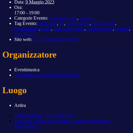
Data:
9 Maggio 2023
Ora:
17:00 - 19:00
Categorie Evento:
intrattenimento
,
musica
Tag Evento:
deephouse
,
Dj
,
funky house
,
house music
,
livestreaming
,
radio
,
soul funky disco
,
soulfull house
,
speaker
,
tech house
Sito web:
www.radiodanceroma.it
Organizzatore
Eventimusica
Visualizza il sito dell'Organizzatore
Luogo
Ardea
«
Digital Party – Electronic Mix
The Club Dance 80s 70s 90s – RadioDanceRoma –
Wednesday
»