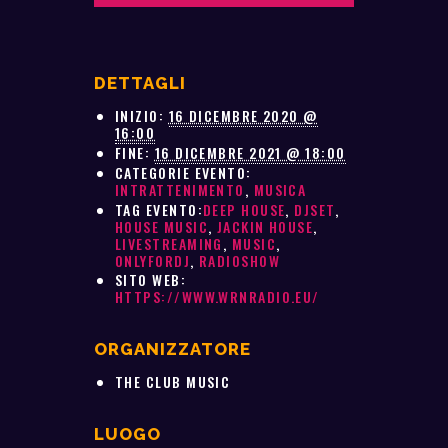
o
A
e
v
o
p
r
i
k
p
d
i
DETTAGLI
INIZIO:
16 DICEMBRE 2020 @
16:00
FINE:
16 DICEMBRE 2021 @ 18:00
CATEGORIE EVENTO:
INTRATTENIMENTO
,
MUSICA
TAG EVENTO:
DEEP HOUSE
,
DJSET
,
HOUSE MUSIC
,
JACKIN HOUSE
,
LIVESTREAMING
,
MUSIC
,
ONLYFORDJ
,
RADIOSHOW
SITO WEB:
HTTPS://WWW.WRNRADIO.EU/
ORGANIZZATORE
THE CLUB MUSIC
LUOGO