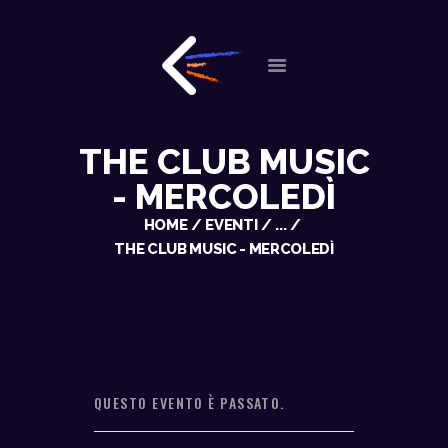
HOME
THE CLUB MUSIC
CHI SIAMO
- MERCOLEDÌ
APPUNTAMENTI
SERVIZI
HOME
EVENTI
...
THE CLUB MUSIC - MERCOLEDÌ
RECENSIONI E NOTIZIE
STORE
CONTACT
QUESTO EVENTO È PASSATO.