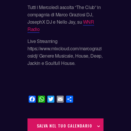
Tutti i Mercoledì ascolta “The Club” in
compagnia di Marco Graziosi DJ,
JosephX DJ e Nello Jay, su
WNR
Radio
Live Streaming
https://www.mixcloud.com/marcograzi
osidj/ Genere Musicale, House, Deep,
Jackin e Soulfull House.
F
W
T
E
C
a
h
w
m
o
c
a
i
a
n
e
t
t
i
d
SALVA NEL TUO CALENDARIO
b
s
t
l
i