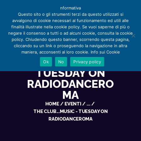
nformativa
Questo sito o gli strumenti terzi da questo utilizzati si
avvalgono di cookie necessari al funzionamento ed utili alle
finalità illustrate nella cookie policy. Se vuoi saperne di più o
negare il consenso a tutti o ad alcuni cookie, consulta la cookie
policy. Chiudendo questo banner, scorrendo questa pagina,
cliccando su un link o proseguendo la navigazione in altra
THE
maniera, acconsenti al loro cookie. Info sui Cookie
HOME
CLUB...MUSIC -
Ok
No
Privacy policy
CHI SIAMO
TUESDAY ON
APPUNTAMENTI
SERVIZI
RADIODANCERO
RECENSIONI E NOTIZIE
MA
STORE
HOME
EVENTI
...
CONTACT
THE CLUB...MUSIC - TUESDAY ON
RADIODANCEROMA