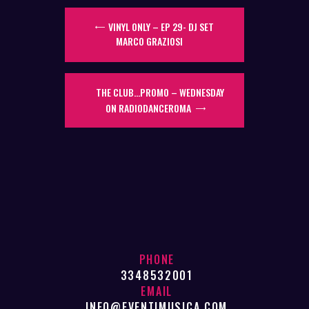
VINYL ONLY – EP 29- DJ SET
MARCO GRAZIOSI
THE CLUB…PROMO – WEDNESDAY
ON RADIODANCEROMA
PHONE
3348532001
EMAIL
INFO@EVENTIMUSICA.COM