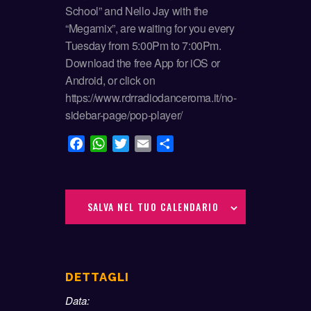
School” and Nello Jay with the
“Megamix”, are waiting for you every
Tuesday from 5:00Pm to 7:00Pm.
Download the free App for iOS or
Android, or click on
https://www.rdrradiodanceroma.it/no-
sidebar-page/pop-player/
F
W
T
E
C
a
h
w
m
o
c
a
i
a
n
e
t
t
i
d
SALVA NEL TUO CALENDARIO
b
s
t
l
i
o
A
e
v
o
p
r
i
k
p
d
i
DETTAGLI
Data: