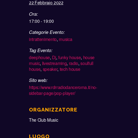
22 Febbraio 2022
Ora:
17:00 - 19:00
Categorie Evento:
intrattenimento
,
musica
Tag Evento:
deephouse
,
Dj
,
funky house
,
house
music
,
livestreaming
,
radio
,
soulfull
house
,
speaker
,
tech house
Sito web:
https://www.rdrradiodanceroma.it/no-
sidebar-page/pop-player/
ORGANIZZATORE
The Club Music
LUOGO