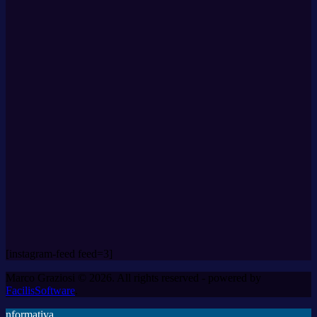
[instagram-feed feed=3]
Marco Graziosi © 2026. All rights reserved - powered by
FacilisSoftware
.
nformativa