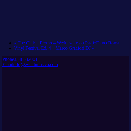
«
The Club…Promo – Wednesday on RadioDanceRoma
Vinyl Festival Ed. 4 – Marco Graziosi DJ
»
Phone
3348532001
Email
info@eventimusica.com