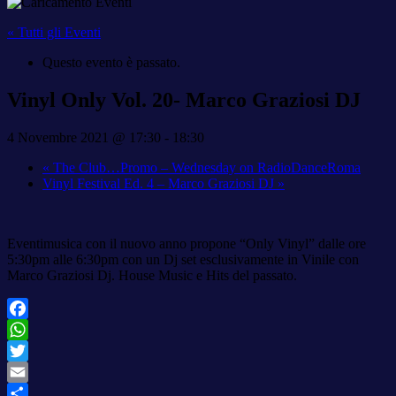
« Tutti gli Eventi
Questo evento è passato.
Vinyl Only Vol. 20- Marco Graziosi DJ
4 Novembre 2021 @ 17:30
-
18:30
«
The Club…Promo – Wednesday on RadioDanceRoma
Vinyl Festival Ed. 4 – Marco Graziosi DJ
»
Eventimusica con il nuovo anno propone “Only Vinyl” dalle ore
5:30pm alle 6:30pm con un Dj set esclusivamente in Vinile con
Marco Graziosi Dj. House Music e Hits del passato.
Facebook
WhatsApp
Twitter
Email