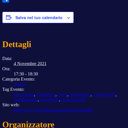
Condividi
Salva nel tuo calendario
Dettagli
Data:
4 Novembre 2021
Ora:
17:30 - 18:30
Categoria Evento:
musica
Tag Evento:
deep house
,
djproducer
,
Djset
,
housemusic
,
jackin house
,
livestreaming
,
tascam106
,
technics1200
Sito web:
https://www.mixcloud.com/marcograziosidj/
Organizzatore