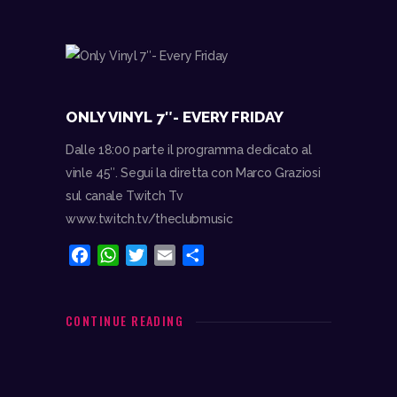
o
A
e
v
o
p
r
i
k
p
d
i
ONLY VINYL 7″- EVERY FRIDAY
Dalle 18:00 parte il programma dedicato al
vinle 45″. Segui la diretta con Marco Graziosi
sul canale Twitch Tv
www.twitch.tv/theclubmusic
F
W
T
E
C
a
h
w
m
o
c
a
i
a
n
e
t
t
i
d
CONTINUE READING
b
s
t
l
i
o
A
e
v
o
p
r
i