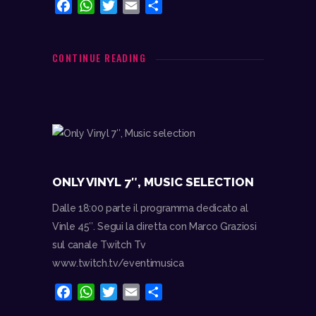
F
W
T
E
C
a
h
w
m
o
c
a
i
a
n
e
t
t
i
d
CONTINUE READING
b
s
t
l
i
o
A
e
v
o
p
r
i
k
p
d
i
ONLY VINYL 7″, MUSIC SELECTION
Dalle 18:00 parte il programma dedicato al
Vinle 45″. Segui la diretta con Marco Graziosi
sul canale Twitch Tv
www.twitch.tv/eventimusica
F
W
T
E
C
a
h
w
m
o