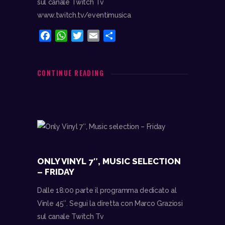
sul canale Twitch Tv
www.twitch.tv/eventimusica
F
W
T
E
C
a
h
w
m
o
c
a
i
a
n
e
t
t
i
d
CONTINUE READING
b
s
t
l
i
o
A
e
v
o
p
r
i
k
p
d
i
ONLY VINYL 7″, MUSIC SELECTION
– FRIDAY
Dalle 18:00 parte il programma dedicato al
Vinle 45″. Segui la diretta con Marco Graziosi
sul canale Twitch Tv