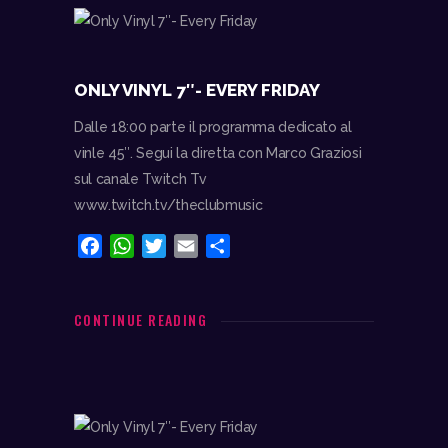
k
p
d
i
ONLY VINYL 7″- EVERY FRIDAY
Dalle 18:00 parte il programma dedicato al
vinle 45″. Segui la diretta con Marco Graziosi
sul canale Twitch Tv
www.twitch.tv/theclubmusic
F
W
T
E
C
a
h
w
m
o
c
a
i
a
n
e
t
t
i
d
CONTINUE READING
b
s
t
l
i
o
A
e
v
o
p
r
i
k
p
d
i