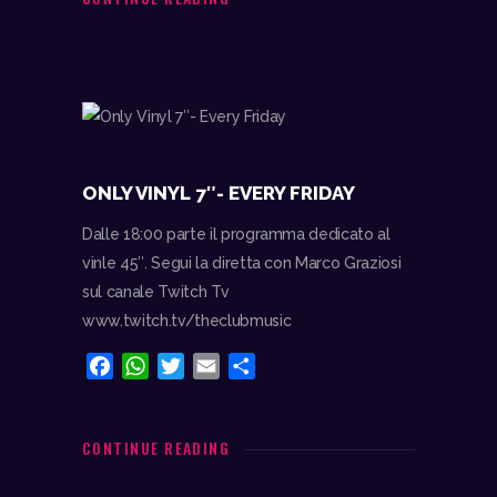
b
s
t
l
i
o
A
e
v
o
p
r
i
k
p
d
i
ONLY VINYL 7″- EVERY FRIDAY
Dalle 18:00 parte il programma dedicato al
vinle 45″. Segui la diretta con Marco Graziosi
sul canale Twitch Tv
www.twitch.tv/theclubmusic
F
W
T
E
C
a
h
w
m
o
c
a
i
a
n
e
t
t
i
d
CONTINUE READING
b
s
t
l
i