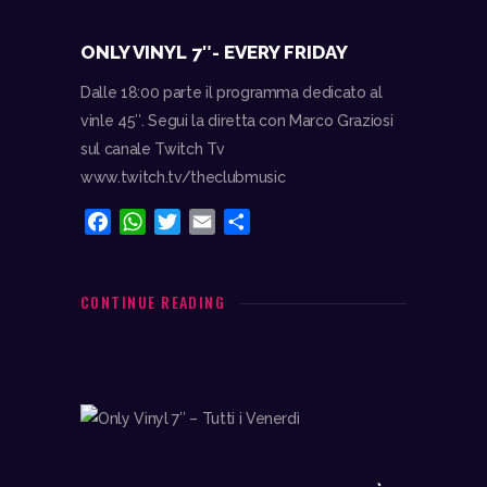
ONLY VINYL 7″- EVERY FRIDAY
Dalle 18:00 parte il programma dedicato al
vinle 45″. Segui la diretta con Marco Graziosi
sul canale Twitch Tv
www.twitch.tv/theclubmusic
F
W
T
E
C
a
h
w
m
o
c
a
i
a
n
e
t
t
i
d
CONTINUE READING
b
s
t
l
i
o
A
e
v
o
p
r
i
k
p
d
i