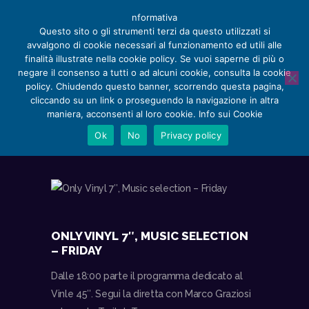
nformativa
Questo sito o gli strumenti terzi da questo utilizzati si
avvalgono di cookie necessari al funzionamento ed utili alle
finalità illustrate nella cookie policy. Se vuoi saperne di più o
negare il consenso a tutti o ad alcuni cookie, consulta la cookie
PROSSIMI EVENTI
policy. Chiudendo questo banner, scorrendo questa pagina,
HOME
cliccando su un link o proseguendo la navigazione in altra
HOME
PROSSIMI EVENTI
CHI SIAMO
maniera, acconsenti al loro cookie. Info sui Cookie
APPUNTAMENTI
Ok
No
Privacy policy
SERVIZI
RECENSIONI E NOTIZIE
STORE
CONTACT
ONLY VINYL 7″, MUSIC SELECTION
– FRIDAY
Dalle 18:00 parte il programma dedicato al
Vinle 45″. Segui la diretta con Marco Graziosi