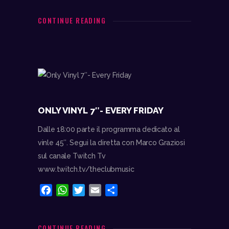
c
a
i
a
n
e
t
t
i
d
CONTINUE READING
b
s
t
l
i
o
A
e
v
o
p
r
i
k
p
d
i
ONLY VINYL 7″- EVERY FRIDAY
Dalle 18:00 parte il programma dedicato al
vinle 45″. Segui la diretta con Marco Graziosi
sul canale Twitch Tv
www.twitch.tv/theclubmusic
F
W
T
E
C
a
h
w
m
o
c
a
i
a
n
e
t
t
i
d
CONTINUE READING