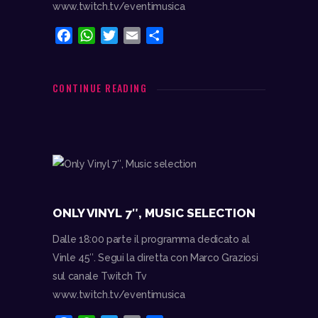
www.twitch.tv/eventimusica
F
W
T
E
C
a
h
w
m
o
c
a
i
a
n
e
t
t
i
d
CONTINUE READING
b
s
t
l
i
o
A
e
v
o
p
r
i
k
p
d
i
ONLY VINYL 7″, MUSIC SELECTION
Dalle 18:00 parte il programma dedicato al
Vinle 45″. Segui la diretta con Marco Graziosi
sul canale Twitch Tv
www.twitch.tv/eventimusica