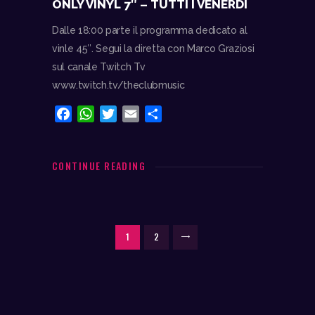
ONLY VINYL 7″ – TUTTI I VENERDÌ
Dalle 18:00 parte il programma dedicato al
vinle 45″. Segui la diretta con Marco Graziosi
sul canale Twitch Tv
www.twitch.tv/theclubmusic
F
W
T
E
C
a
h
w
m
o
c
a
i
a
n
e
t
t
i
d
CONTINUE READING
b
s
t
l
i
o
A
e
v
o
p
r
i
PAGINAZIONE
k
p
d
PAGE
1
PAGE
2
>
i
DEGLI
ARTICOLI