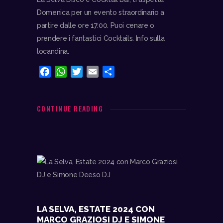
Domenica per un evento straordinario a
partire dalle ore 17:00. Puoi cenare o
prendere i fantastici Cocktails. Info sulla
locandina.
F
W
T
E
C
a
h
w
m
o
c
a
i
a
n
e
t
t
i
d
CONTINUE READING
b
s
t
l
i
o
A
e
v
o
p
r
i
k
p
d
i
LA SELVA, ESTATE 2024 CON
MARCO GRAZIOSI DJ E SIMONE