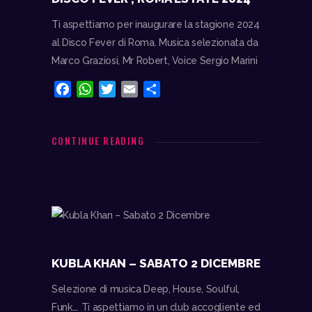
Ti aspettiamo per inaugurare la stagione 2024
al Disco Fever di Roma. Musica selezionata da
Marco Graziosi, Mr Robert, Voice Sergio Marini
F
W
T
E
C
a
h
w
m
o
c
a
i
a
n
e
t
t
i
d
CONTINUE READING
b
s
t
l
i
o
A
e
v
o
p
r
i
k
p
d
i
KUBLA KHAN – SABATO 2 DICEMBRE
Selezione di musica Deep, House, Soulful,
Funk…. Ti aspettiamo in un club accogliente ed