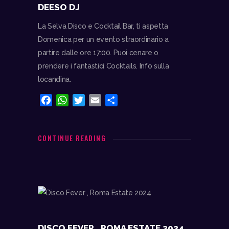
DEESO DJ
La Selva Disco e Cocktail Bar, ti aspetta
Domenica per un evento straordinario a
partire dalle ore 17:00. Puoi cenare o
prendere i fantastici Cocktails. Info sulla
locandina.
F
W
T
E
C
a
h
w
m
o
c
a
i
a
n
e
t
t
i
d
CONTINUE READING
b
s
t
l
i
o
A
e
v
o
p
r
i
k
p
d
i
DISCO FEVER , ROMA ESTATE 2024