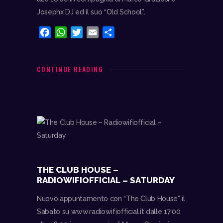
Josephx DJ ed il suo “Old School”.
F
W
T
E
C
a
h
w
m
o
c
a
i
a
n
e
t
t
i
d
CONTINUE READING
b
s
t
l
i
o
A
e
v
o
p
r
i
k
p
d
i
THE CLUB HOUSE –
RADIOWIFIOFFICIAL – SATURDAY
Nuovo appuntamento con “The Club House” il
Sabato su www.radiowifiofficial.it dalle 17:00