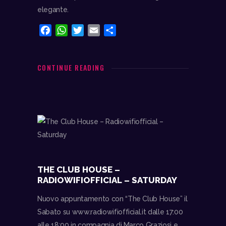
elegante.
F
W
T
E
C
a
h
w
m
o
c
a
i
a
n
e
t
t
i
d
CONTINUE READING
b
s
t
l
i
o
A
e
v
o
p
r
i
k
p
d
i
THE CLUB HOUSE –
RADIOWIFIOFFICIAL – SATURDAY
Nuovo appuntamento con “The Club House” il
Sabato su www.radiowifiofficial.it dalle 17:00
alle 18:00 in compagnia di Marco Graziosi e