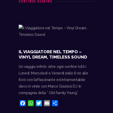
e
t
t
i
d
CONTINUE READING
b
s
t
l
i
o
A
e
v
o
p
r
i
k
p
d
i
IL VIAGGIATORE NEL TEMPO –
VINYL DREAM, TIMELESS SOUND
Un viaggio infinto oltre ogni confine tutti i
Lunedì ,Mercoledì e Venerdì dalle 6:00 alle
8:00 con l’affascinante ed intramontabile
disco in vinile con Marco Graziosi DJ. In
compagnia della ” Old Family Young”.
F
W
T
E
C
a
h
w
m
o