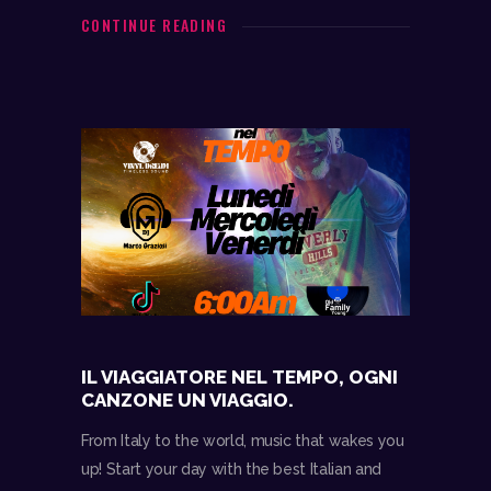
e
t
t
i
d
CONTINUE READING
b
s
t
l
i
o
A
e
v
o
p
r
i
k
p
d
i
IL VIAGGIATORE NEL TEMPO, OGNI
CANZONE UN VIAGGIO.
From Italy to the world, music that wakes you
up! Start your day with the best Italian and