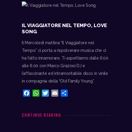
k
p
d
i
IL VIAGGIATORE NEL TEMPO, LOVE
SONG
Il Mercoledì mattina “Il Viaggiatore nel
Tempo” ci porta a rispolverare musica che ci
ha fatto innamorare. Ti aspettiamo dalle 6:00
alle 8:00 con Marco Graziosi DJ e
l’affascinante ed intramontabile disco in vinile
in compagnia della “Old Family Young”.
F
W
T
E
C
a
h
w
m
o
c
a
i
a
n
e
t
t
i
d
CONTINUE READING
b
s
t
l
i
o
A
e
v