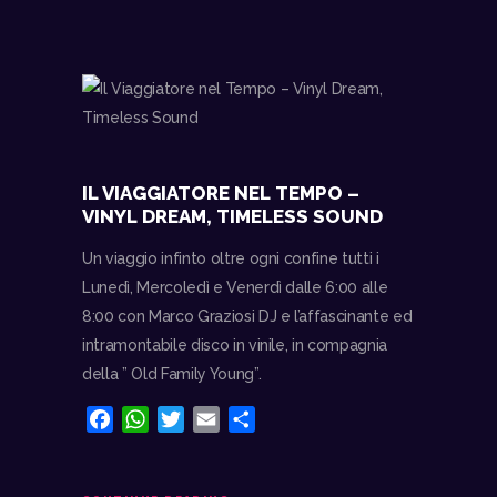
o
A
e
v
o
p
r
i
k
p
d
i
IL VIAGGIATORE NEL TEMPO –
VINYL DREAM, TIMELESS SOUND
Un viaggio infinto oltre ogni confine tutti i
Lunedì, Mercoledì e Venerdì dalle 6:00 alle
8:00 con Marco Graziosi DJ e l’affascinante ed
intramontabile disco in vinile, in compagnia
della ” Old Family Young”.
F
W
T
E
C
a
h
w
m
o
c
a
i
a
n