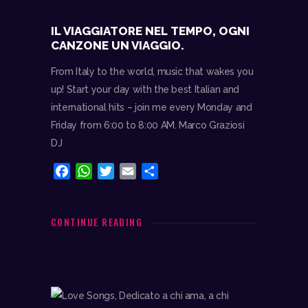
IL VIAGGIATORE NEL TEMPO, OGNI
CANZONE UN VIAGGIO.
From Italy to the world, music that wakes you
up! Start your day with the best Italian and
international hits – join me every Monday and
Friday from 6:00 to 8:00 AM. Marco Graziosi
DJ
F
W
T
E
C
a
h
w
m
o
c
a
i
a
n
e
t
t
i
d
CONTINUE READING
b
s
t
l
i
o
A
e
v
o
p
r
i
k
p
d
i