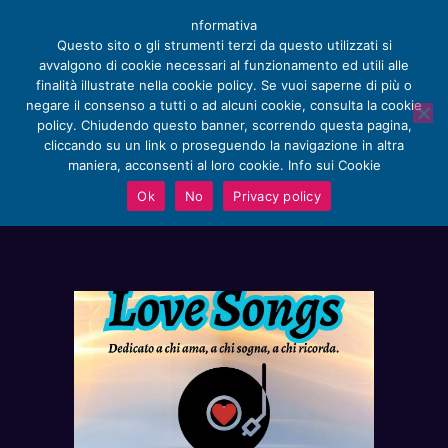
nformativa
Questo sito o gli strumenti terzi da questo utilizzati si
avvalgono di cookie necessari al funzionamento ed utili alle
finalità illustrate nella cookie policy. Se vuoi saperne di più o
negare il consenso a tutti o ad alcuni cookie, consulta la cookie
policy. Chiudendo questo banner, scorrendo questa pagina,
HOME
cliccando su un link o proseguendo la navigazione in altra
PROSSIMI EVENTI
CHI SIAMO
maniera, acconsenti al loro cookie. Info sui Cookie
HOME
PROSSIMI EVENTI
APPUNTAMENTI
Ok
No
Privacy policy
SERVIZI
RECENSIONI E NOTIZIE
STORE
CONTACT