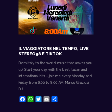
IL VIAGGIATORE NEL TEMPO, LIVE
STEREO98 E TIKTOK
From Italy to the world, music that wakes you
up! Start your day with the best Italian and
international hits – join me every Monday and
Friday from 6:00 to 8:00 AM. Marco Graziosi
DJ
F
W
T
E
C
a
h
w
m
o
c
a
i
a
n