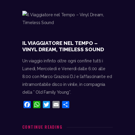
o
p
r
i
k
p
d
i
IL VIAGGIATORE NEL TEMPO –
VINYL DREAM, TIMELESS SOUND
Un viaggio infinto oltre ogni confine tutti i
Lunedì, Mercoledì e Venerdì dalle 6:00 alle
8:00 con Marco Graziosi DJ e l’affascinante ed
intramontabile disco in vinile, in compagnia
della ” Old Family Young”.
F
W
T
E
C
a
h
w
m
o
c
a
i
a
n
e
t
t
i
d
CONTINUE READING
b
s
t
l
i