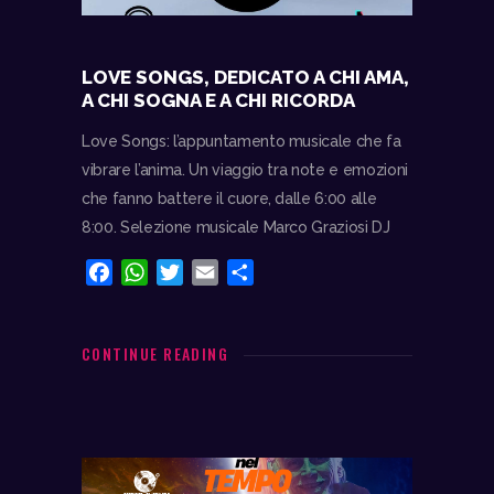
LOVE SONGS, DEDICATO A CHI AMA,
A CHI SOGNA E A CHI RICORDA
Love Songs: l’appuntamento musicale che fa
vibrare l’anima. Un viaggio tra note e emozioni
che fanno battere il cuore, dalle 6:00 alle
8:00. Selezione musicale Marco Graziosi DJ
F
W
T
E
C
a
h
w
m
o
c
a
i
a
n
e
t
t
i
d
CONTINUE READING
b
s
t
l
i
o
A
e
v
o
p
r
i
k
p
d
i