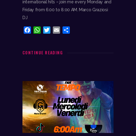
international hits – join me every Monday and
Friday from 6:00 to 8:00 AM. Marco Graziosi
DJ
F
W
T
E
C
a
h
w
m
o
c
a
i
a
n
e
t
t
i
d
CONTINUE READING
b
s
t
l
i
o
A
e
v
o
p
r
i
k
p
d
i