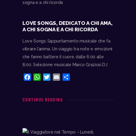
LOVE SONGS, DEDICATO A CHI AMA,
A CHI SOGNA E A CHI RICORDA
Love Songs: l’appuntamento musicale che fa
vibrare l’anima. Un viaggio tra note e emozioni
che fanno battere il cuore, dalle 6:00 alle
8:00. Selezione musicale Marco Graziosi DJ
F
W
T
E
C
a
h
w
m
o
c
a
i
a
n
e
t
t
i
d
CONTINUE READING
b
s
t
l
i
o
A
e
v
o
p
r
i
k
p
d
i