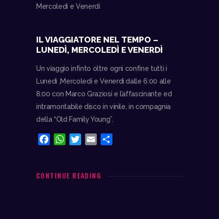
IL VIAGGIATORE NEL TEMPO –
LUNEDÌ, MERCOLEDÌ E VENERDÌ
Un viaggio infinto oltre ogni confine tutti i
Lunedì ,Mercoledì e Venerdì dalle 6:00 alle
8:00 con Marco Graziosi e l’affascinante ed
intramontabile disco in vinile, in compagnia
della “Old Family Young”.
F
W
T
E
C
a
h
w
m
o
c
a
i
a
n
e
t
t
i
d
CONTINUE READING
b
s
t
l
i
o
A
e
v
o
p
r
i